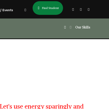
Find Student
/ Events
Our Skills
Let's use energy sparingly and