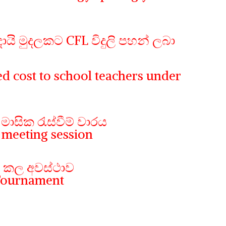
ායි මුදලකට CFL විදුලි පහන් ලබා
ed cost to school teachers under
ාසික රැස්වීම් වාරය
meeting session
ත් කල අවස්ථාව
 Tournament