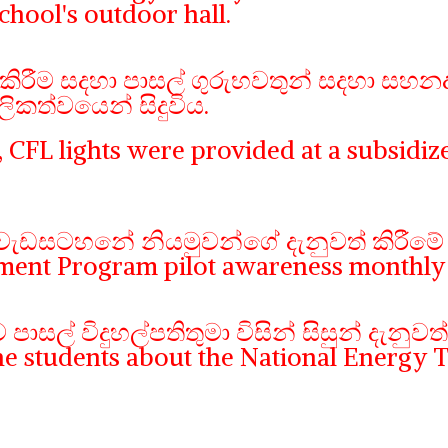
chool's outdoor hall.
කිරීම සදහා පාසල් ගුරුභවතුන් සදහා සහනද
ලිකත්වයෙන් සිදුවිය.
, CFL lights were provided at a subsidiz
වැඩසටහනේ නියමුවන්ගේ දැනුවත් කිරීමේ ම
ment Program pilot awareness monthly 
ාසල් විදුහල්පතිතුමා විසින් සිසුන් දැනුව
the students about the National Energy