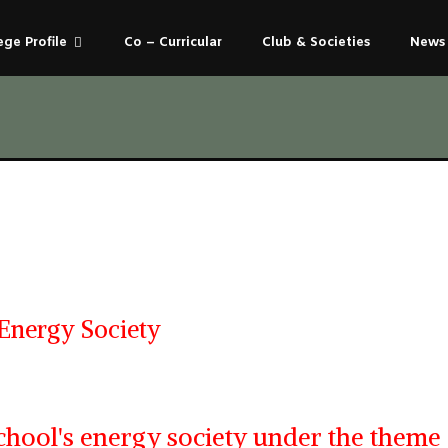
ege Profile
Co – Curricular
Club & Societies
News 
Energy Society
chool's energy society under the theme 