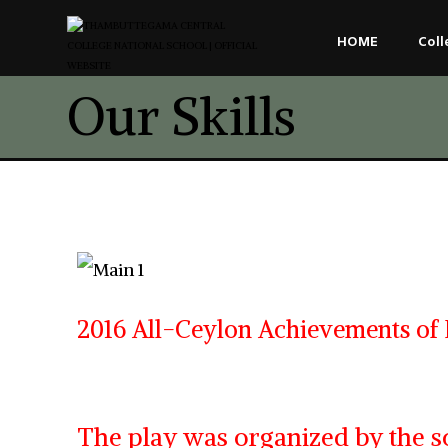
HOME
Coll
Our Skills
2016 All-Ceylon Achievements of 
The play was organized by the s