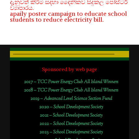
දැනුවත් කිරීම සදහා දෛනිකව සිදුකල පෝස්ටර්
ව්‍යාපාරය.
apaily poster campaign to educate school
students to reduce electricity bill.
Sponsored by web page
2017 –
TCC Power Energy Club All Island Winners
2018 –
TCC Power Energy Club All Island Winners
2019 –
Advanced Level Science Section Fund
2020 –
School Development Society
2021 –
School Development Society
2022 –
School Development Society
2023 –
School Development Society