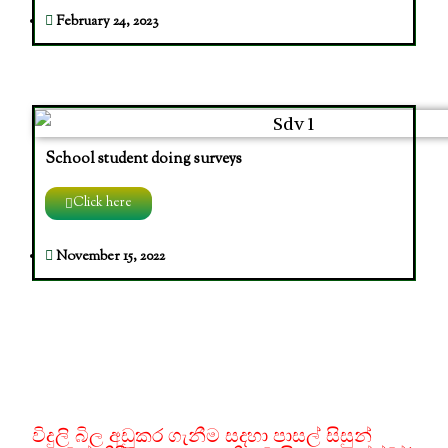
February 24, 2023
School student doing surveys
Click here
November 15, 2022
විදුලි බිල අඩුකර ගැනීම සදහා පාසල් සිසුන්