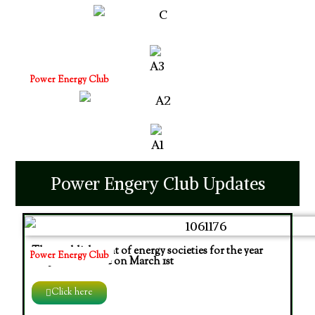
Power Energy Club
Power Engery Club Updates
The establishment of energy societies for the year
Power Energy Club
2023 will be done on March 1st
Click here